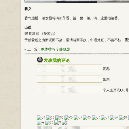
释义
香气远播，越发显得清新芳香。益，更，越。清，这里指清香。
出处
宋 周敦颐 《爱莲说》
予独爱莲之出淤泥而不染，濯清涟而不妖，中通外直，不蔓不枝，
香
« 上一篇：
欧体楷书 宁静致远
发表我的评论
昵称
邮箱
个人主页或QQ号