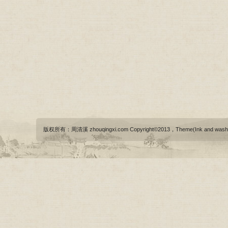
版权所有：周清溪 zhouqingxi.com Copyright©2013，Theme(Ink and wash)