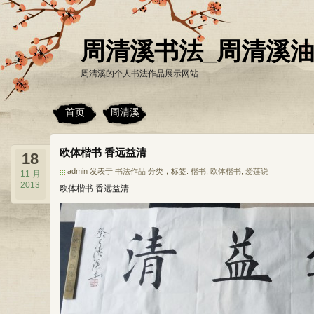
周清溪书法_周清溪
周清溪的个人书法作品展示网站
首页
周清溪
欧体楷书 香远益清
18
admin 发表于
书法作品
分类，标签:
楷书
,
欧体楷书
,
爱莲说
11 月
2013
欧体楷书 香远益清