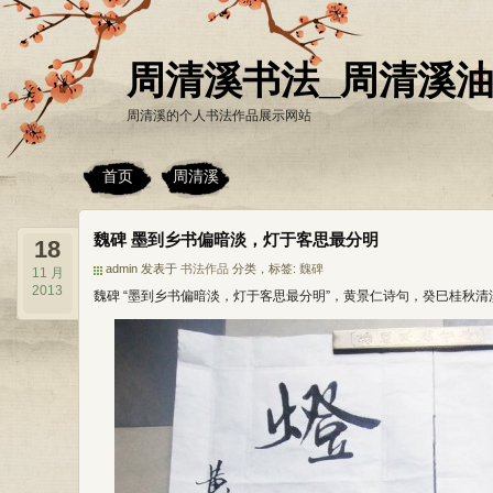
周清溪书法_周清溪
周清溪的个人书法作品展示网站
首页
周清溪
魏碑 墨到乡书偏暗淡，灯于客思最分明
18
admin 发表于
书法作品
分类，标签:
魏碑
11 月
2013
魏碑 “墨到乡书偏暗淡，灯于客思最分明”，黄景仁诗句，癸巳桂秋