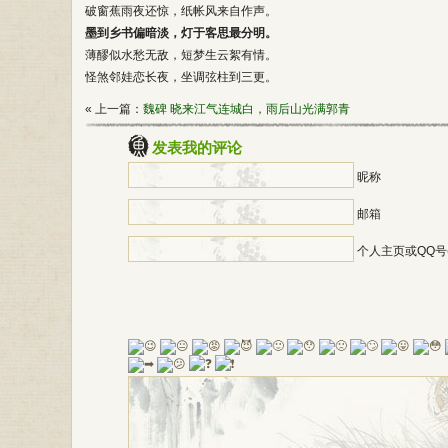
破窗蕉雨夜还惊，纸帐风来自作声。
墨到乡书偏暗淡，灯于客思最分明。
薄醪似水愁无敌，短梦生云絮有情。
怪煞邻娃恋长夜，坐调弦柱到三更。
« 上一篇：
魏碑 晓来江气连城白，雨后山光满郭青
发表我的评论
昵称
邮箱
个人主页或QQ号