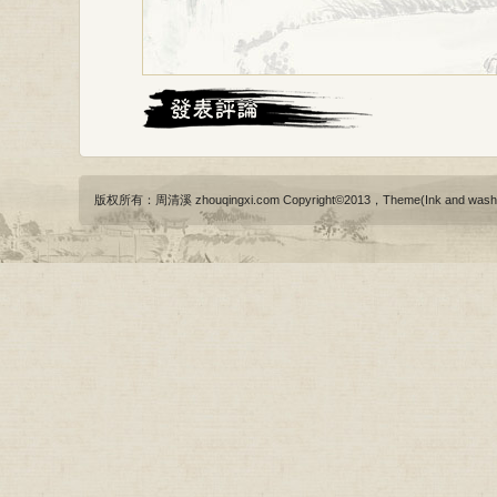
版权所有：周清溪 zhouqingxi.com Copyright©2013，Theme(Ink and wash)