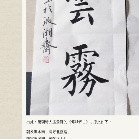
出处：唐朝诗人孟云卿的《邺城怀古》，原文如下：
朝发淇水南，将寻北燕路。
魏家旧城阙，寥落无人住。