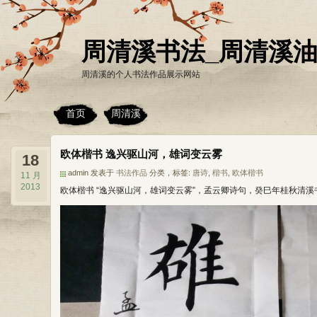
周清溪书法_周清溪
周清溪的个人书法作品展示网站
首页
周清溪
欧体楷书 逸兴驱山河，雄词变云雾
18
admin 发表于
书法作品
分类，标签:
唐诗
,
楷书
,
欧体楷书
11 月
2013
欧体楷书 “逸兴驱山河，雄词变云雾”，孟云卿诗句，癸巳年桂秋清溪