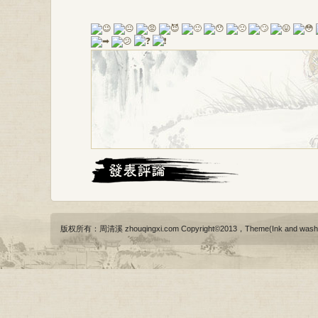
版权所有：周清溪 zhouqingxi.com Copyright©2013，Theme(Ink and wash)