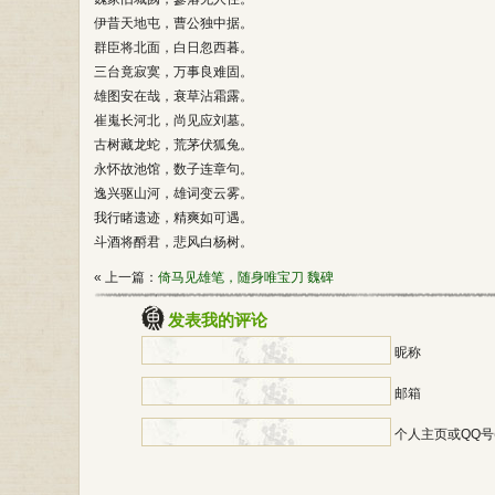
伊昔天地屯，曹公独中据。
群臣将北面，白日忽西暮。
三台竟寂寞，万事良难固。
雄图安在哉，衰草沾霜露。
崔嵬长河北，尚见应刘墓。
古树藏龙蛇，荒茅伏狐兔。
永怀故池馆，数子连章句。
逸兴驱山河，雄词变云雾。
我行睹遗迹，精爽如可遇。
斗酒将酹君，悲风白杨树。
« 上一篇：
倚马见雄笔，随身唯宝刀 魏碑
发表我的评论
昵称
邮箱
个人主页或QQ号