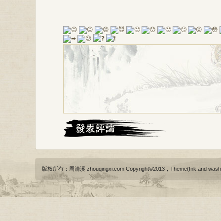
版权所有：周清溪 zhouqingxi.com Copyright©2013，Theme(Ink and wash)