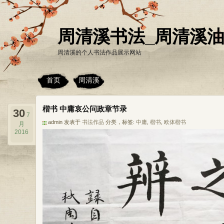
周清溪书法_周清溪
周清溪的个人书法作品展示网站
首页
周清溪
楷书 中庸哀公问政章节录
30
7
admin 发表于
书法作品
分类，标签:
中庸
,
楷书
,
欧体楷书
月
2016