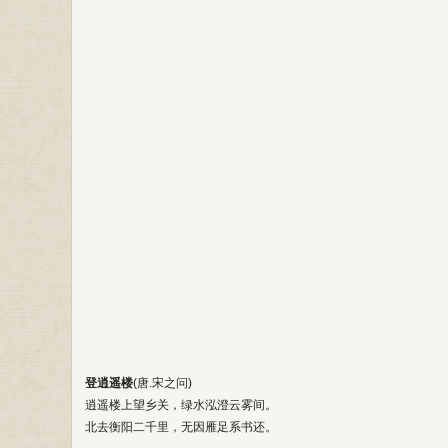
登逍遥楼
(唐.宋之问)
逍遥楼上望乡关，绿水泓澄云雾间。
北去衡阳二千里，无因雁足系书还。