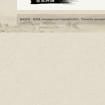
版权所有：周清溪 zhouqingxi.com Copyright©2013，Theme(Ink and wash)