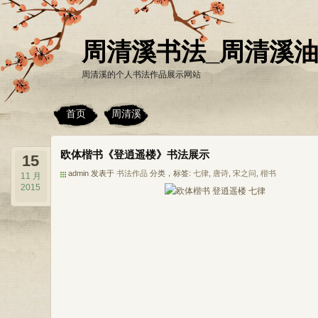
周清溪书法_周清溪
周清溪的个人书法作品展示网站
首页
周清溪
欧体楷书《登逍遥楼》书法展示
15
admin 发表于
书法作品
分类，标签:
七律
,
唐诗
,
宋之问
,
楷书
11 月
2015