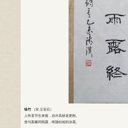
咏竹
（宋.王安石）
人怜直节生来瘦，自许高材老更刚。
曾与蒿藜同雨露，终随松柏到冰霜。