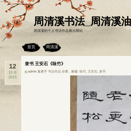
周清溪书法_周清溪
周清溪的个人书法作品展示网站
首页
周清溪
隶书 王安石《咏竹》
12
admin 发表于
书法作品
分类，标签:
咏竹
,
王安石
,
隶书
10 月
2015