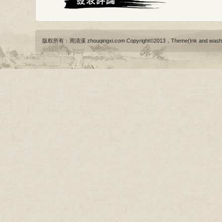
版权所有：周清溪 zhouqingxi.com Copyright©2013，Theme(Ink and wash)