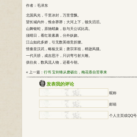
作者：毛泽东
北国风光，千里冰封，万里雪飘。
望长城内外，惟余莽莽；大河上下，顿失滔滔。
山舞银蛇，原驰蜡象，欲与天公试比高。
须晴日，看红装素裹，分外妖娆。
江山如此多娇，引无数英雄竞折腰。
惜秦皇汉武，略输文采；唐宗宋祖，稍逊风骚。
一代天骄，成吉思汗，只识弯弓射大雕。
俱往矣，数风流人物，还看今朝。
« 上一篇：
行书 宝剑锋从磨砺出，梅花香自苦寒来
发表我的评论
昵称
邮箱
个人主页或QQ号