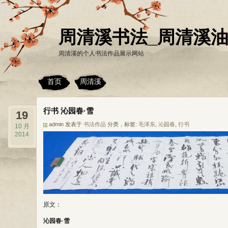
周清溪书法_周清溪
周清溪的个人书法作品展示网站
首页
周清溪
行书 沁园春·雪
19
admin 发表于
书法作品
分类，标签:
毛泽东
,
沁园春
,
行书
10 月
2014
原文：
沁园春·雪