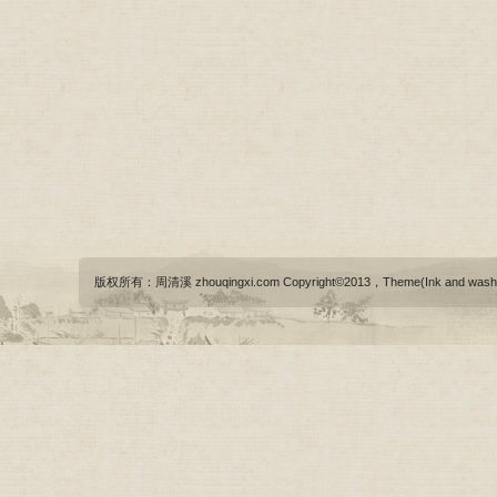
版权所有：周清溪 zhouqingxi.com Copyright©2013，Theme(Ink and wash)