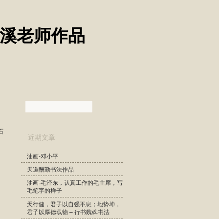
清溪老师作品
石
近期文章
油画-邓小平
天道酬勤书法作品
油画-毛泽东，认真工作的毛主席，写
毛笔字的样子
天行健，君子以自强不息；地势坤，
君子以厚德载物 – 行书魏碑书法