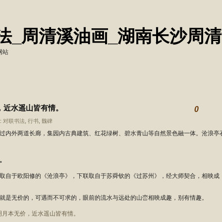
法_周清溪油画_湖南长沙周
网站
价，近水遥山皆有情。
0
:
对联书法
,
行书
,
魏碑
过内外两道长廊，集园内古典建筑、红花绿树、碧水青山等自然景色融一体。沧浪亭
。
取自于欧阳修的《沧浪亭》，下联取自于苏舜钦的《过苏州》，经大师契合，相映成
就是无价的，可遇而不可求的，眼前的流水与远处的山峦相映成趣，别有情趣。