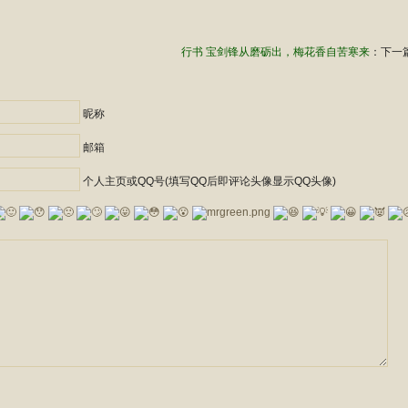
行书 宝剑锋从磨砺出，梅花香自苦寒来
：下一篇
昵称
邮箱
个人主页或QQ号(填写QQ后即评论头像显示QQ头像)