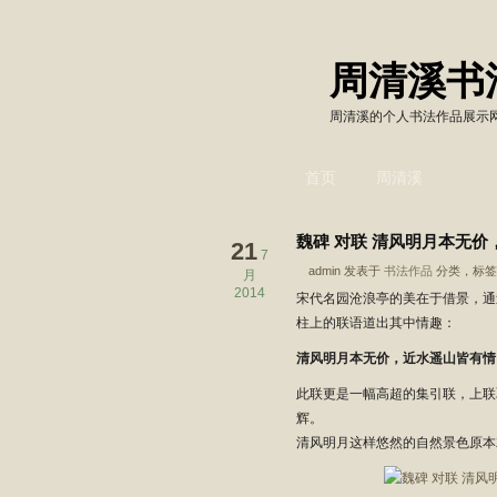
周清溪书
周清溪的个人书法作品展示
首页
周清溪
魏碑 对联 清风明月本无
21
7
admin 发表于
书法作品
分类，标签
月
2014
宋代名园沧浪亭的美在于借景，通
柱上的联语道出其中情趣：
清风明月本无价，近水遥山皆有情
此联更是一幅高超的集引联，上联
辉。
清风明月这样悠然的自然景色原本