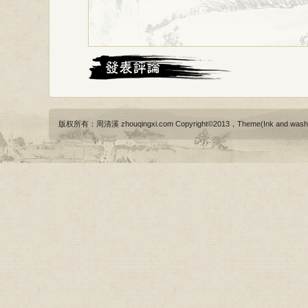
版权所有：周清溪 zhouqingxi.com Copyright©2013，Theme(Ink and wash)