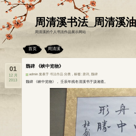
周清溪书法_周清溪
周清溪的个人书法作品展示网站
首页
周清溪
魏碑 《峡中览物》
01
admin 发表于
书法作品
分类，标签:
唐诗
,
魏碑
12 月
2013
魏碑 《峡中览物》， 壬辰年残冬清溪书于汲湘斋。