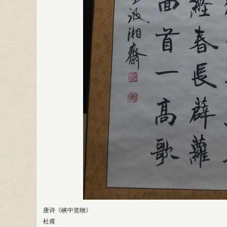
唐诗《峡中览物》
杜甫