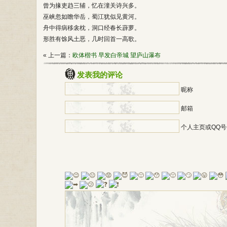
曾为掾吏趋三辅，忆在潼关诗兴多。
巫峡忽如瞻华岳，蜀江犹似见黄河。
舟中得病移衾枕，洞口经春长薜萝。
形胜有馀风土恶，几时回首一高歌。
« 上一篇：
欧体楷书 早发白帝城 望庐山瀑布
发表我的评论
昵称
邮箱
个人主页或QQ号