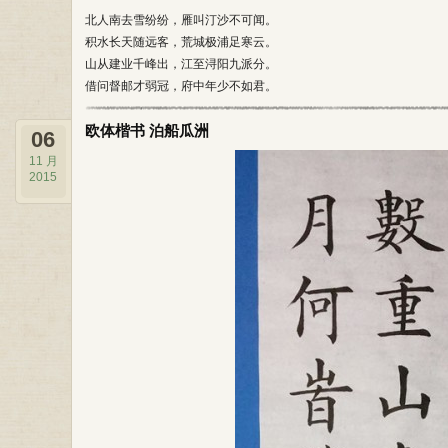
北人南去雪纷纷，雁叫汀沙不可闻。
积水长天随远客，荒城极浦足寒云。
山从建业千峰出，江至浔阳九派分。
借问督邮才弱冠，府中年少不如君。
欧体楷书 泊船瓜洲
06
11 月
2015