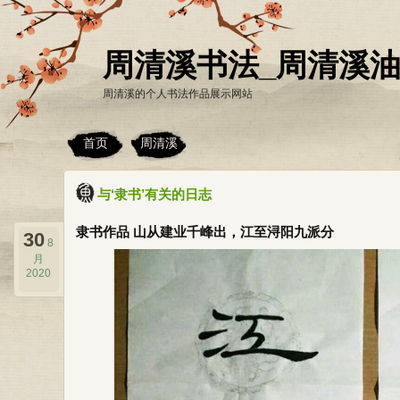
周清溪书法_周清溪
周清溪的个人书法作品展示网站
首页
周清溪
与‘隶书’有关的日志
隶书作品 山从建业千峰出，江至浔阳九派分
30
8
月
2020