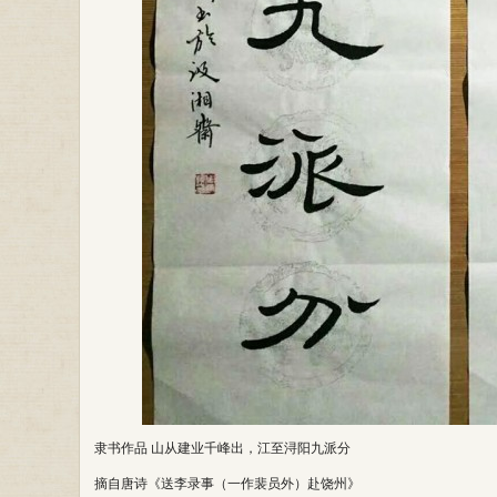
隶书作品 山从建业千峰出，江至浔阳九派分
摘自唐诗《送李录事（一作裴员外）赴饶州》