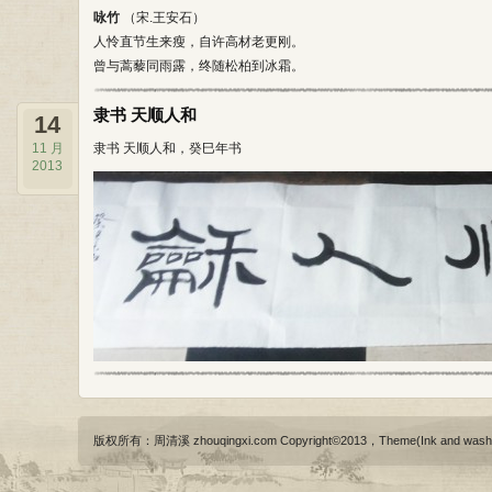
咏竹
（宋.王安石）
人怜直节生来瘦，自许高材老更刚。
曾与蒿藜同雨露，终随松柏到冰霜。
隶书 天顺人和
14
11 月
隶书 天顺人和，癸巳年书
2013
版权所有：周清溪 zhouqingxi.com Copyright©2013，Theme(Ink and wash)