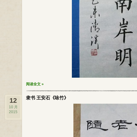
阅读全文 »
隶书 王安石《咏竹》
12
10 月
2015