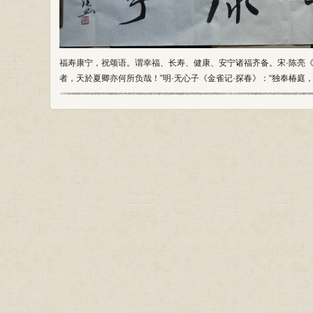
福寿康宁，祝颂语。谓幸福、长寿、健康、安宁诸福齐备。宋·陈亮《
者，天於夏卿亦何所负哉！”明·无心子《金雀记·探春》：“独奉椿庭