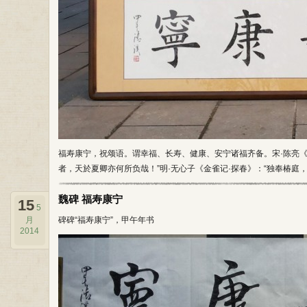
福寿康宁，祝颂语。谓幸福、长寿、健康、安宁诸福齐备。宋·陈亮《
者，天於夏卿亦何所负哉！”明·无心子《金雀记·探春》：“独奉椿庭
魏碑 福寿康宁
15
5
月
碑碑“福寿康宁”，甲午年书
2014