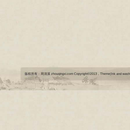
版权所有：周清溪 zhouqingxi.com Copyright©2013，Theme(Ink and wash)