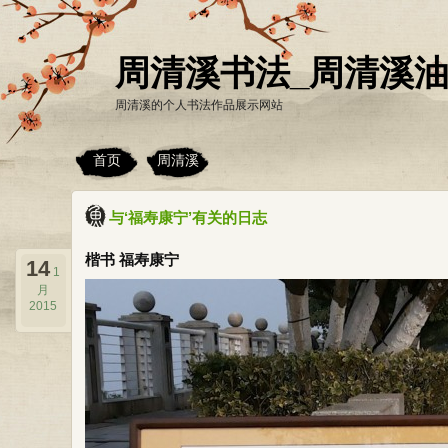
周清溪书法_周清溪
周清溪的个人书法作品展示网站
首页
周清溪
与‘福寿康宁’有关的日志
楷书 福寿康宁
14
1
月
2015