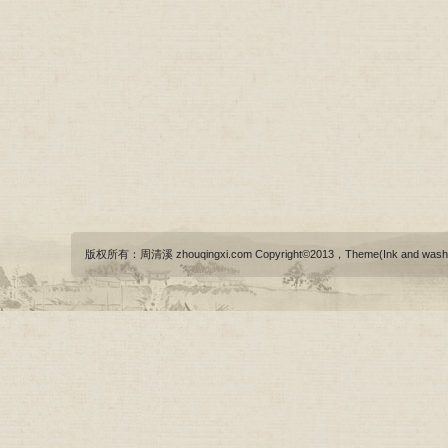
版权所有：周清溪 zhouqingxi.com Copyright©2013，Theme(Ink and wash)