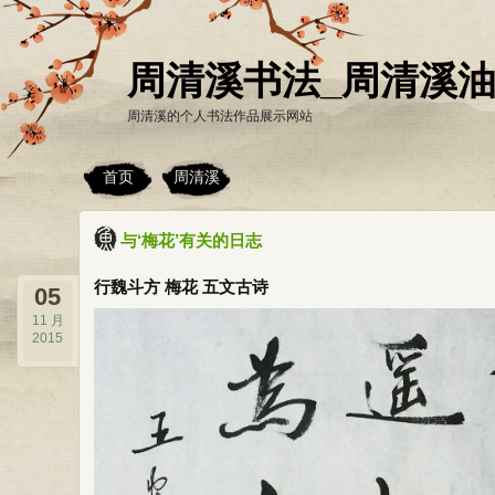
周清溪书法_周清溪
周清溪的个人书法作品展示网站
首页
周清溪
与‘梅花’有关的日志
行魏斗方 梅花 五文古诗
05
11 月
2015