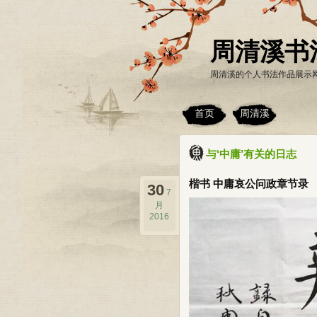
周清溪书
周清溪的个人书法作品展示
首页
周清溪
与‘中庸’有关的日志
楷书 中庸哀公问政章节录
30
7
月
2016