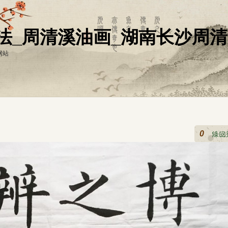
法_周清溪油画_湖南长沙周
网站
0