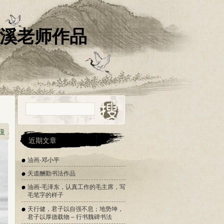
清溪老师作品
近期文章
油画-邓小平
天道酬勤书法作品
油画-毛泽东，认真工作的毛主席，写
毛笔字的样子
天行健，君子以自强不息；地势坤，
君子以厚德载物 – 行书魏碑书法